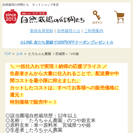
自然栽培の仲間たち ネットショップ本店
新規会員登録
｜
自然栽培とは
｜
ご利用案内
☆LINE
友だち登録で100円OFFクーポンプレゼント
☆
TOP
>
お米
>
たろちゃん農園 ＜宮城県＞ つや姫
＼ 一括仕入れで実現！納得の応援プライス ／
生産者さんから大量に仕入れることで、配送費や中
間コストを最小限に抑えました。
カットしたコストは、すべてお客様への販売価格に
還元！
特別価格で販売中～！
◎該当圃場自然栽培歴：12年以上
◎名称：「たろちゃん農園」のつや姫玄米
◎原料玄米：単一原料米 宮城県つや姫
◎生産者：たろちゃん農園