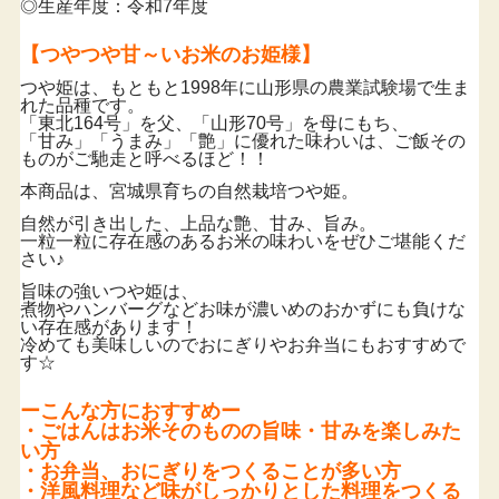
◎生産年度：令和7年度
【つやつや甘～いお米のお姫様】
つや姫は、もともと1998年に山形県の農業試験場で生ま
れた品種です。
「東北164号」を父、「山形70号」を母にもち、
「甘み」「うまみ」「艶」に優れた味わいは、ご飯その
ものがご馳走と呼べるほど！！
本商品は、宮城県育ちの自然栽培つや姫。
自然が引き出した、上品な艶、甘み、旨み。
一粒一粒に存在感のあるお米の味わいをぜひご堪能くだ
さい♪
旨味の強いつや姫は、
煮物やハンバーグなどお味が濃いめのおかずにも負けな
い存在感があります！
冷めても美味しいのでおにぎりやお弁当にもおすすめで
す☆
ーこんな方におすすめー
・ごはんはお米そのものの旨味・甘みを楽しみた
い方
・お弁当、おにぎりをつくることが多い方
・洋風料理など味がしっかりとした料理をつくる