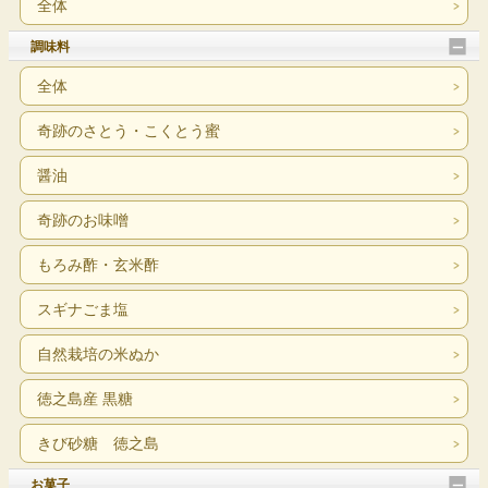
全体
調味料
全体
奇跡のさとう・こくとう蜜
醤油
奇跡のお味噌
もろみ酢・玄米酢
スギナごま塩
自然栽培の米ぬか
徳之島産 黒糖
きび砂糖 徳之島
お菓子