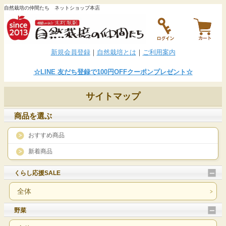
自然栽培の仲間たち ネットショップ本店
新規会員登録
｜
自然栽培とは
｜
ご利用案内
☆LINE
友だち登録で100円OFFクーポンプレゼント
☆
サイトマップ
商品を選ぶ
おすすめ商品
新着商品
くらし応援SALE
全体
野菜