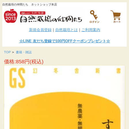
自然栽培の仲間たち ネットショップ本店
新規会員登録
｜
自然栽培とは
｜
ご利用案内
☆LINE
友だち登録で100円OFFクーポンプレゼント
☆
TOP
>
書籍・雑誌
価格:858円(税込)