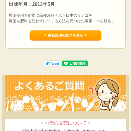
出版年月：2013年5月
農薬使用を前提に品種改良された日本のリンゴを、
農薬も肥料も使わずにつくる方法を見つけた農家・木村秋則。
彼の畑には、通常の１．５倍から２倍の微生物が生息するため土
は肥え、
▼ 商品説明の続きを見る ▼
伸び放題の草にすみ着く多種多様な昆虫類が害虫の大量発生を抑
えている。
また、リンゴ自体の免疫機能が高く、病気に対する耐性も強い。
木村の畑を研究する学者が、「奇跡のリンゴ」を生み出した
「自然栽培」の驚異のメカニズムを分かりやすく解説。
＜お酒の販売について＞