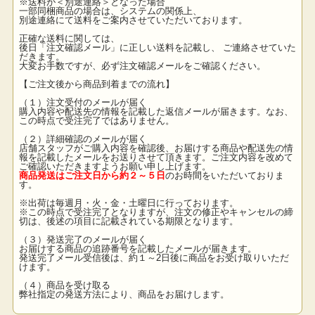
※送料が＜別途連絡＞となった場合
一部同梱商品の場合は、システムの関係上、
別途連絡にて送料をご案内させていただいております。
正確な送料に関しては、
後日「注文確認メール」に正しい送料を記載し、 ご連絡させていた
だきます。
大変お手数ですが、必ず注文確認メールをご確認ください。
【ご注文後から商品到着までの流れ】
（１）注文受付のメールが届く
購入内容や配送先の情報を記載した返信メールが届きます。なお、
この時点で受注完了ではありません。
（２）詳細確認のメールが届く
店舗スタッフがご購入内容を確認後、お届けする商品や配送先の情
報を記載したメールをお送りさせて頂きます。ご注文内容を改めて
ご確認いただきますようお願い申し上げます。
商品発送はご注文日から約２～５日
のお時間をいただいておりま
す。
※出荷は毎週月・火・金・土曜日に行っております。
※この時点で受注完了となりますが、注文の修正やキャンセルの締
切は、後述の項目に記載されている期限となります。
（３）発送完了のメールが届く
お届けする商品の追跡番号を記載したメールが届きます。
発送完了メール受信後は、約１～2日後に商品をお受け取りいただ
けます。
（４）商品を受け取る
弊社指定の発送方法により、商品をお届けします。