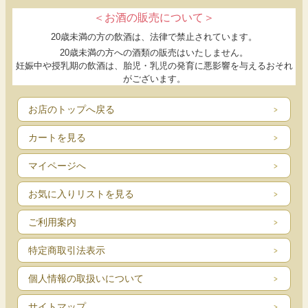
読んで、作って、を繰り返すうちに、
＜お酒の販売について＞
いつのまにか、自分で料理を考えられるようになりま
20歳未満の方の飲酒は、法律で禁止されています。
す。
20歳未満の方への酒類の販売はいたしません。
妊娠中や授乳期の飲酒は、胎児・乳児の発育に悪影響を与えるおそれ
がございます。
単行本サイズの料理本なので、持ち歩いて読めます。
お店のトップへ戻る
家では本棚にしまわずにキッチンの近くに置いて、
日々使ってください。
カートを見る
マイページへ
料理をすることは、生きること。
お気に入りリストを見る
今日から、「料理」が変わります。
ご利用案内
監修・料理
特定商取引法表示
古谷暢康（ふるや のぶやす）
神奈川県生まれ。10代より渡欧し、ミュージシャンと
個人情報の取扱いについて
して活動後、丹沢の山にて猟と食に携わる。
サイトマップ