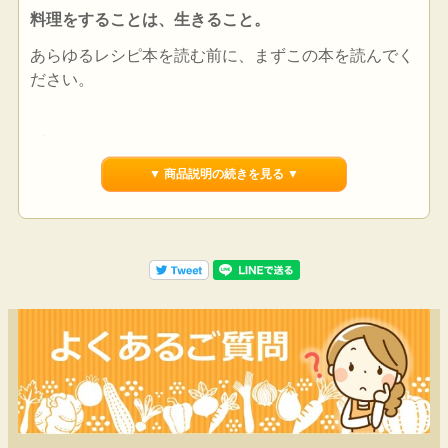
料理をすることは、生きること。
あらゆるレシピ本を読む前に、まずこの本を読んでく
ださい。
●料理がへたな人はいない。
▼ 商品説明の続きを見る ▼
●素材こそすべて。
●大事なのは、「足し算」ではなく、「引き算」の法
則。
●「無駄」を省き、「手間」をかける。
●レシピ通りの分量から解放され、自分の感覚を鍛え
る。
いまある素材で料理を組み立てるようになるための、
ミニマルなレシピの数々。