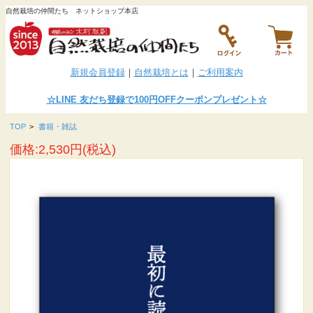
自然栽培の仲間たち ネットショップ本店
新規会員登録
｜
自然栽培とは
｜
ご利用案内
☆LINE
友だち登録で100円OFFクーポンプレゼント
☆
TOP
>
書籍・雑誌
価格:2,530円(税込)