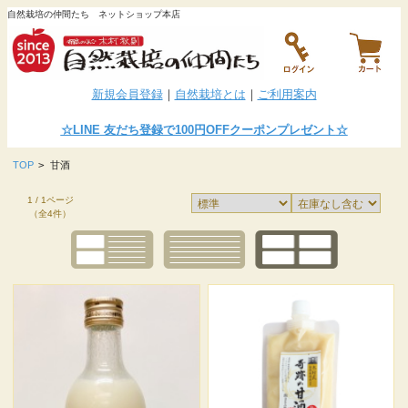
自然栽培の仲間たち ネットショップ本店
新規会員登録
｜
自然栽培とは
｜
ご利用案内
☆LINE
友だち登録で100円OFFクーポンプレゼント
☆
TOP
>
甘酒
1 / 1ページ
（全4件）