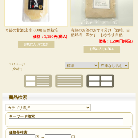
奇跡の甘酒(玄米)300g 自然栽培
奇跡のお酒のおすそ分け「酒粕」自
然栽培 酒かす おかやま自然...
価格：1,150円(税込)
価格：1,280円(税込)
1 / 1ページ
（全4件）
商品検索
キーワード検索
価格帯検索
円 ～
円