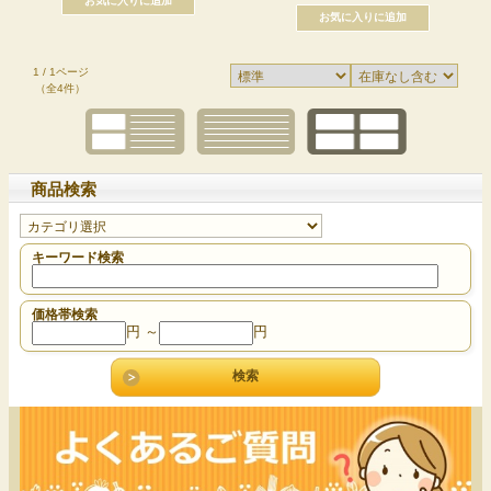
1 / 1ページ
（全4件）
商品検索
キーワード検索
価格帯検索
円 ～
円