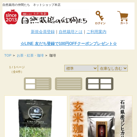
自然栽培の仲間たち ネットショップ本店
新規会員登録
｜
自然栽培とは
｜
ご利用案内
☆LINE
友だち登録で100円OFFクーポンプレゼント
☆
TOP
>
お茶・紅茶・珈琲
>
珈琲
1 / 1ページ
（全4件）