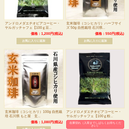
アンドロメダエチオピアコーヒー・
玄米珈琲（コシヒカリ）ハーフサイ
ヤルガッチャフェ【100ｇ豆...
ズ 50g 自然栽培 石川県...
価格：1,200円(税込)
価格：550円(税込)
玄米珈琲（コシヒカリ）100g 自然栽
アンドロメダエチオピアコーヒー・
培 石川県 もと屋 玄...
ヤルガッチャフェ【100ｇ粉...
価格：1,080円(税込)
在庫切れ（入荷までしばらくお待ちくだ
さい）