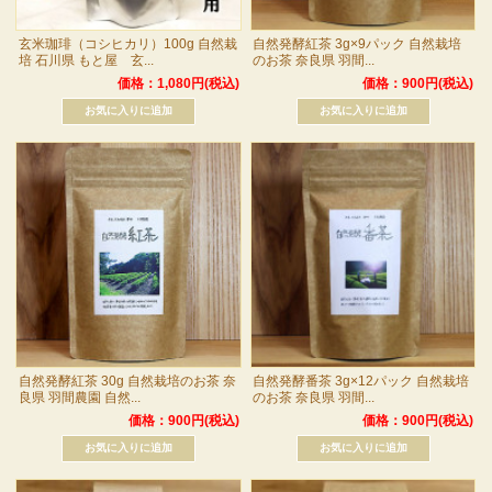
玄米珈琲（コシヒカリ）100g 自然栽
自然発酵紅茶 3g×9パック 自然栽培
培 石川県 もと屋 玄...
のお茶 奈良県 羽間...
価格：1,080円(税込)
価格：900円(税込)
自然発酵紅茶 30g 自然栽培のお茶 奈
自然発酵番茶 3g×12パック 自然栽培
良県 羽間農園 自然...
のお茶 奈良県 羽間...
価格：900円(税込)
価格：900円(税込)