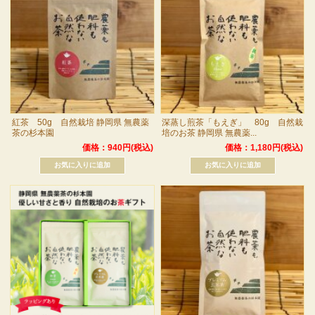
紅茶 50g 自然栽培 静岡県 無農薬
深蒸し煎茶「もえぎ」 80g 自然栽
茶の杉本園
培のお茶 静岡県 無農薬...
価格：940円(税込)
価格：1,180円(税込)