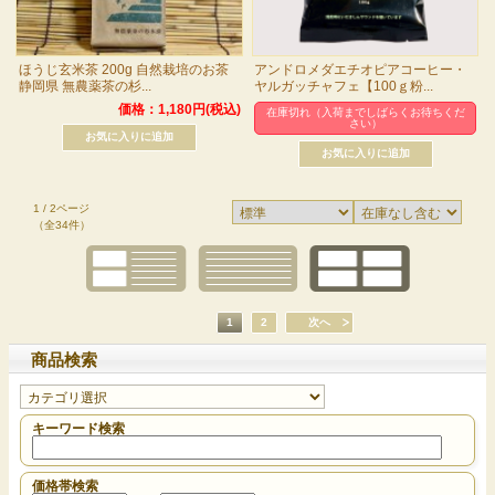
ほうじ玄米茶 200g 自然栽培のお茶
アンドロメダエチオピアコーヒー・
静岡県 無農薬茶の杉...
ヤルガッチャフェ【100ｇ粉...
価格：1,180円(税込)
在庫切れ（入荷までしばらくお待ちくだ
さい）
1 / 2ページ
（全34件）
1
2
次へ
商品検索
キーワード検索
価格帯検索