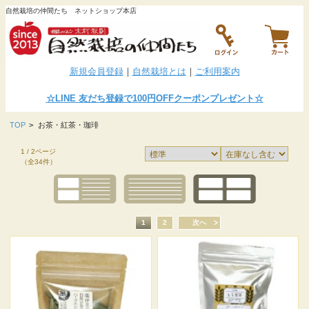
自然栽培の仲間たち ネットショップ本店
新規会員登録
｜
自然栽培とは
｜
ご利用案内
☆LINE
友だち登録で100円OFFクーポンプレゼント
☆
TOP
>
お茶・紅茶・珈琲
1 / 2ページ
（全34件）
1
2
次へ