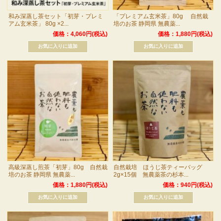
和み深蒸し茶セット「初芽・プレミ
「プレミアム玄米茶」80g 自然栽
アム玄米茶」 80g ×2...
培のお茶 静岡県 無農薬...
価格：4,060円(税込)
価格：1,880円(税込)
高級深蒸し煎茶「初芽」80g 自然栽
自然栽培 ほうじ茶ティーバッグ
培のお茶 静岡県 無農薬...
2g×15個 無農薬茶の杉本...
価格：1,880円(税込)
価格：940円(税込)