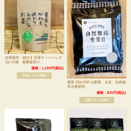
自然栽培 紐付き 煎茶ティーバッグ
2g×15個 無農薬茶の...
価格：1,180円(税込)
麦茶 10g×20P 山梨県 丸玄 自然栽
培大麦使用
価格：820円(税込)