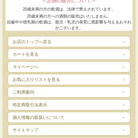
＜お酒の販売について＞
農業の担い手として注目される障がいある人たち。農業と福祉の研究者、メデ
20歳未満の方の飲酒は、法律で禁止されています。
ィアと流通、就労支援事業所を取材。
20歳未満の方への酒類の販売はいたしません。
妊娠中や授乳期の飲酒は、胎児・乳児の発育に悪影響を与えるおそれ
●その３ 消費者とダイレクトにつながる「直接販売」のすすめ
がございます。
お店のトップへ戻る
このほかにも…
カートを見る
自然栽培の先駆者、木村秋則さんによる連載
マイページへ
「自然栽培」その考え方と技術（コメ／野菜／果樹）
お気に入りリストを見る
微生物の小宇宙「ぬか漬けをはじめよう」などなど、役立つ読み物がもりだく
さん!
ご利用案内
" "
特定商取引法表示
単行本: 132ページ
出版社: 東邦出版 (2015/2/28)
個人情報の取扱いについて
言語 : 日本語
サイトマップ
発売日: 2015/2/28