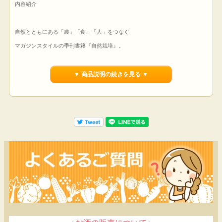
内容紹介
自然とともにある「農」「食」「人」をつなぐ
マガジンスタイルの季刊書籍『自然栽培』。
第２巻のテーマは、「僕らの自立」。
▼ 商品説明の続きを見る ▼
地域の活かし方「岡山モデル」／農業と福祉の連携／農家の直販入門
…この３つを柱に自立の道を探る。
●その１「岡山モデル」
地方創生のカギをにぎるのは、地域とそこに住まう人の「自立」。
どこからか何かを持ってくるのではなく、そこにあるものを活かす。
人口流出・減少に歯止めがかからないといわれる地方にあって、近年移住者が
増えている岡山県。この地に根ざして、農業、林業、そして食を豊かにしてい
る人たちに会いにいく。
●その２「農業×福祉」には夢がある！