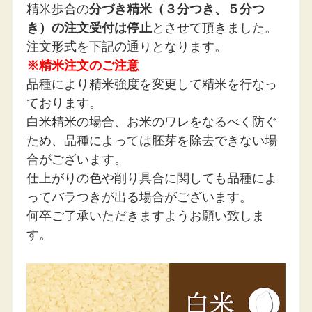
精米歩合の
分づき精米（３分つき、５分つ
みずみずしいお米はひと粒ひと粒が光り輝き、炊きあがりの美し
さもピカイチ。
き）の注文受付は停止
とさせて頂きました。
注文形式を下記の通りとなります。
お米の主成分であるデンプンは「アミロース」と「アミノペクチ
ン」の2種類あり、
※精米注文のご注意
コシヒカリはこのふたつのバランスが非常に取れたお米です。
品種により精米強度を変更して精米を行なっ
旨味の強いコシヒカリは、
ております。
煮物やハンバーグなどお味が濃いめのおかずにも負けない存在感
白米精米の場合、お米のワレをなるべく防ぐ
があります！
ため、
品種によっては
胚芽を除去できない場
和食・洋食問わずどんなおかずにも合いますが、
お米本来の味を楽しむなら、漬物やおひたしなど「ごはんのおと
合がございます。
も」と食べるのもおすすめですよ♪
仕上がりの色や削り具合に関しても品種によ
ーこんな方におすすめー
ってバラつきが出る場合がございます。
・ごはんはお米そのものの旨味・甘みを楽しみたい
何卒ご了承いただきますようお願い致しま
方
す。
・お弁当、おにぎりをつくることが多い方
・洋風料理など味がしっかりとした料理をつくること
が多い方