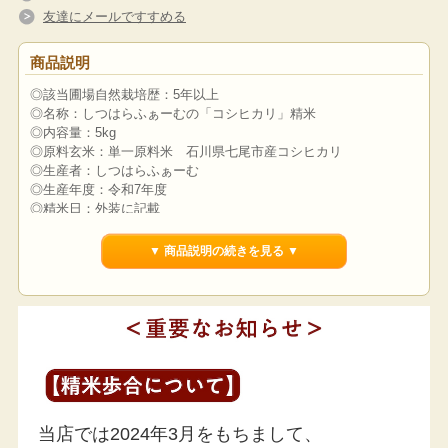
友達にメールですすめる
商品説明
◎該当圃場自然栽培歴：5年以上
◎名称：しつはらふぁーむの「コシヒカリ」精米
◎内容量：5kg
◎原料玄米：単一原料米 石川県七尾市産コシヒカリ
◎生産者：しつはらふぁーむ
◎生産年度：令和7年度
◎精米日：外装に記載
▼ 商品説明の続きを見る ▼
不動の人気！自然栽培のお米の王様
日本人なら誰もが耳にしたことがある「コシヒカリ」は、
国内栽培面積の1/3を占める人気のブランド米♪
艶のよい見た目・粘り気のある食感・旨味の強い味と、
すべてにおいてバランスが取れており「お米の王様」と称される
ほどの定番品種！
味の最大の特徴は、
当店では2024年3月をもちまして、
ふっくらもっちりとした粘り気と、強い旨み☆