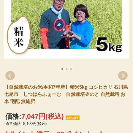
【自然栽培のお米/令和7年産】精米5kg コシヒカリ 石川県
七尾市 しつはらふぁーむ 自然栽培＠のと 自然栽培 お
米 宅配 無施肥
価格:
7,047円
(税込)
13%OFF
通常価格:
8,100円(税込)