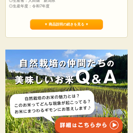
◎生産者：人田畑 新潟県
◎生産年度：令和7年度
〜コシヒカリより選抜された食味優良品種〜
▼ 商品説明の続きを見る ▼
自然農法・自然栽培向きの水稲新品種「はたはった
ん」
生産者がつくりやすく、消費者が喜ぶ
農薬・肥料に頼らない栽培向きの品種開発の末、2012年に品種登
録されたお米。
自然農法の水田で自然交雑した自然株の中から、
コシヒカリより穂が大きく草丈の高い系統を肥料に頼らない栽培
条件で選抜されました。
【甘くすっきり、飽きのこない新しい美味しさ】
コシヒカリに比べ食味値がやや高く、同等の甘みがありながら
も、
粘りが少なくすっきりとした味わいであることが特徴。
繊細な和食のおかずとの相性も抜群です。