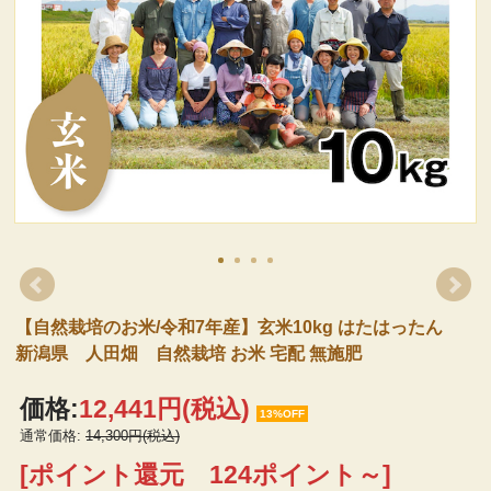
【自然栽培のお米/令和7年産】玄米10kg はたはったん
新潟県 人田畑 自然栽培 お米 宅配 無施肥
価格:
12,441円
(税込)
13%OFF
通常価格:
14,300円(税込)
[ポイント還元 124ポイント～]