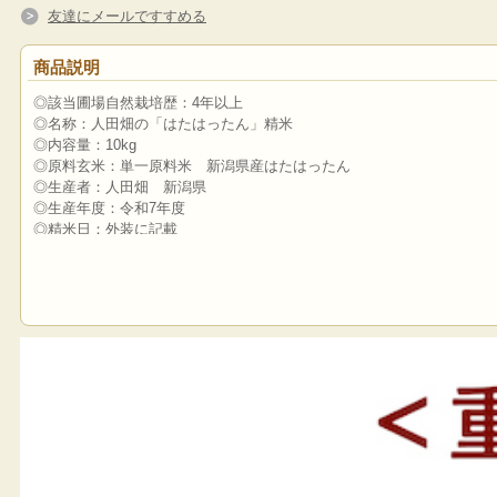
友達にメールですすめる
商品説明
◎該当圃場自然栽培歴：4年以上
◎名称：人田畑の「はたはったん」精米
◎内容量：10kg
◎原料玄米：単一原料米 新潟県産はたはったん
◎生産者：人田畑 新潟県
◎生産年度：令和7年度
◎精米日：外装に記載
〜コシヒカリより選抜された食味優良品種〜
自然農法・自然栽培向きの水稲新品種「はたはったん」
生産者がつくりやすく、消費者が喜ぶ
農薬・肥料に頼らない栽培向きの品種開発の末、2012年に品種登録さ
自然農法の水田で自然交雑した自然株の中から、
コシヒカリより穂が大きく草丈の高い系統を肥料に頼らない栽培条件で
【甘くすっきり、飽きのこない新しい美味しさ】