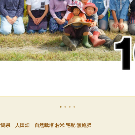
新潟県 人田畑 自然栽培 お米 宅配 無施肥