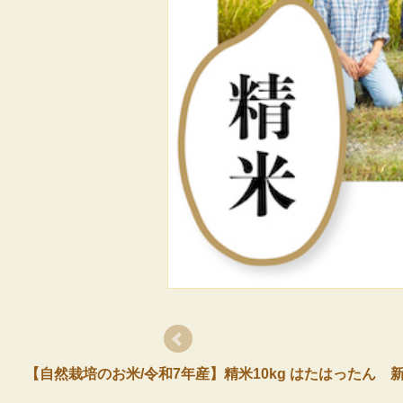
【自然栽培のお米/令和7年産】精米10kg はたはったん 