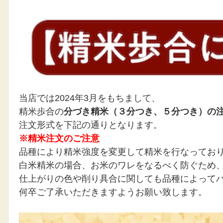
コシヒカリに比べ食味値がやや高く、同等の甘みがありながらも、
粘りが少なくすっきりとした味わいであることが特徴。
繊細な和食のおかずとの相性も抜群です。
お米だけでも美味しく、食べ飽きしにくいため、
お米をたくさん食べたい方にもおすすめ！
ーこんな方におすすめー
当店では2024年3月をもちまして、
・ごはんはあっさり・さっぱり系がお好みの方
精米歩合の
分づき精米（３分つき、５分つき）の
・食事の時は、ごはんをたくさん食べたい方
注文形式を下記の通りとなります。
・懐かしいご飯の味わいを楽しみたい方
※精米注文のご注意
品種により精米強度を変更して精米を行なってお
白米精米の場合、お米のワレをなるべく防ぐため
仕上がりの色や削り具合に関しても品種によって
何卒ご了承いただきますようお願い致します。