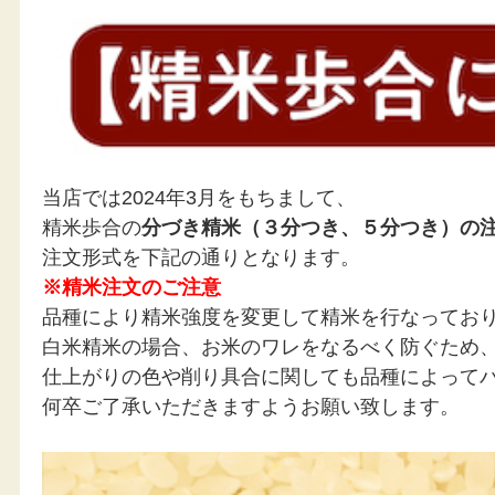
栽培も難しいため、徐々に姿を消してしまった品種の1つです。
現代では、日本酒作りの業界で、味付け米として根強い需要があり、
「酒造米（しゅぞうまい）」として有名な品種でもあります。
そんな亀の尾の栽培を、
長年、農薬・肥料に頼らない自然栽培で作り続けてくださっている「人
自然栽培の仲間たち店頭でも人気が高く、
日常の食卓で食べるお米としても多くのお客様に愛されています。
当店では2024年3月をもちまして、
粘り、香り、旨みのバランスが良く、
精米歩合の
分づき精米（３分つき、５分つき）の
玄米・白ごはんでももちろんおいしく、
注文形式を下記の通りとなります。
リゾットやパエリア、鮨など、さまざまな米料理とも相性◎
※精米注文のご注意
亀の尾ならではの独特な風味と
品種により精米強度を変更して精米を行なってお
あっさりとした食感がクセになる美味しさです！
白米精米の場合、お米のワレをなるべく防ぐため
＝＝＝＝＝＝＝＝＝＝＝＝＝＝＝＝＝＝
仕上がりの色や削り具合に関しても品種によって
何卒ご了承いただきますようお願い致します。
酒造米としても大活躍の「亀の尾」は、
独特な風味が強いお米の１つです。
初めてのお客様はまずは「3kg」から