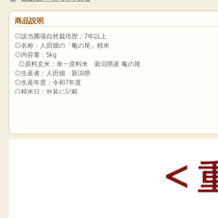
商品説明
◎該当圃場自然栽培歴：7年以上
◎名称：人田畑の「亀の尾」精米
◎内容量：5kg
◎原料玄米：単一原料米 新潟県産 亀の尾
◎生産者：人田畑 新潟県
◎生産年度：令和7年度
◎精米日：外装に記載
数多のお米の祖先！
大正時代の水稲優良品種「亀の尾」の復刻米！
「亀の尾」の誕生は明治26年。
山形県の篤農家・阿部亀治氏により発見育成された歴史ある品種です。
日本全国で栽培されているお米の品種は約850種類。
そのうち酒米の品種は100種類を超えています。
亀の尾はそれら食用米、酒米の多くの祖先にあたる品種です。
亀の尾は、味の良さから大正時代に広く栽培されましたが、農薬や化学