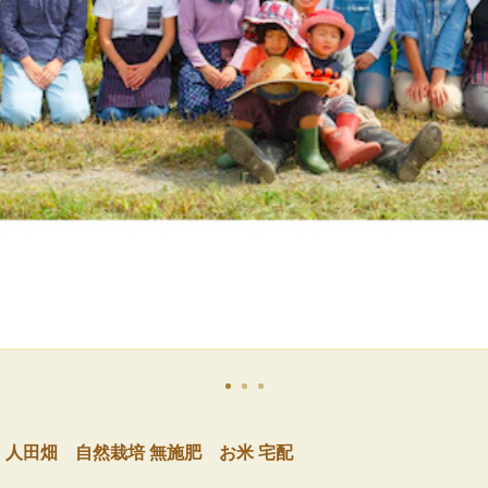
 人田畑 自然栽培 無施肥 お米 宅配