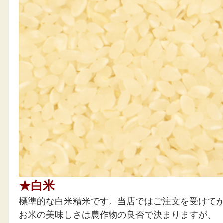
お試しされることをおすすめ致します★
＝＝＝＝＝＝＝＝＝＝＝＝＝＝＝＝＝＝
ーこんな方におすすめー
・数あるブランド米の原点！幻のお米を味わってみたい方
・お米そのものの独特の風味・旨味の違いを楽しみたい方
・現代のもちもちしたお米とは逆の「さっぱりしたお米」
・さまざまな米料理を楽しみたい方
★白米
標準的な白米精米です。当店ではご注文を受けてか
お米の美味しさは農作物の良否で決まりますが、