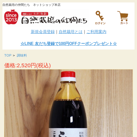
自然栽培の仲間たち ネットショップ本店
新規会員登録
｜
自然栽培とは
｜
ご利用案内
☆LINE
友だち登録で100円OFFクーポンプレゼント
☆
TOP
>
調味料
価格:2,520円(税込)