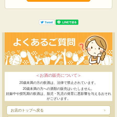
れた、天然醸造です。
料理に欠かせない醤油だからこそ、素材にも製法にも
こだわったお醤油をぜひ！
◎品名：こいくちしょうゆ（本醸造）
◎原材料：大豆、小麦（埼玉県産）、食塩
◎内容量：1リットル
◎賞味期限：１年間（商品に記載）
◎保存方法：直射日光、高温多湿を避け、なるべくお
早めにお召し上がりください。
＜お酒の販売について＞
20歳未満の方の飲酒は、法律で禁止されています。
20歳未満の方への酒類の販売はいたしません。
妊娠中や授乳期の飲酒は、胎児・乳児の発育に悪影響を与えるおそれ
がございます。
お店のトップへ戻る