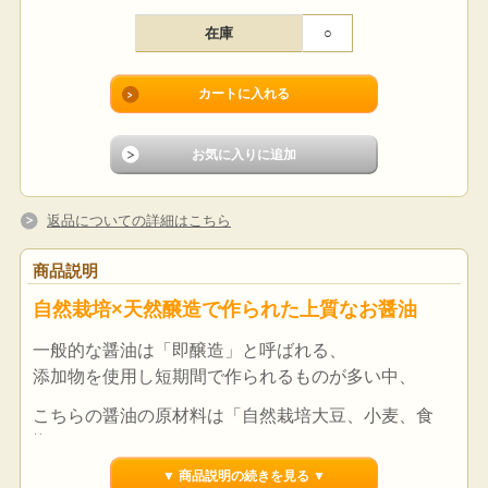
在庫
○
返品についての詳細はこちら
商品説明
自然栽培×天然醸造で作られた上質なお醤油
一般的な醤油は「即醸造」と呼ばれる、
添加物を使用し短期間で作られるものが多い中、
こちらの醤油の原材料は「自然栽培大豆、小麦、食
塩」の3つだけ。
▼ 商品説明の続きを見る ▼
添加や促進をせず、木桶仕込みで2年発酵熟成し作ら