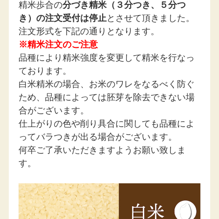
米として、
精米歩合の
分づき精米（３分つき、５分つ
北斗七星のように輝いてほしいとの願いが込められて
き）の注文受付は停止
とさせて頂きました。
いる。
注文形式を下記の通りとなります。
※精米注文のご注意
食味が良く、収穫量も多いため、北海道品種の中で最
もメジャーな品種です。
品種により精米強度を変更して精米を行なっ
ております。
あっさりしていますが、程よい甘さ、程よい粘りがあ
白米精米の場合、お米のワレをなるべく防ぐ
り、
ため、
品種によっては
胚芽を除去できない場
良い意味でお米自体の味が主張しすぎず、万人受けす
合がございます。
るお米。
仕上がりの色や削り具合に関しても品種によ
冷めても美味しく、和食や酢飯にも相性が◎
ってバラつきが出る場合がございます。
何卒ご了承いただきますようお願い致しま
ーこんな方におすすめー
す。
・ごはんはあっさり・さっぱり系がお好みの方
・食事の時は、ごはんをたくさん食べたい方
・お祝いごとでちらし寿司などの酢飯料理を作
る際に◎