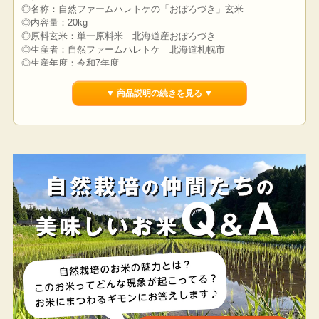
◎名称：自然ファームハレトケの「おぼろづき」玄米
◎内容量：20kg
◎原料玄米：単一原料米 北海道産おぼろづき
◎生産者：自然ファームハレトケ 北海道札幌市
◎生産年度：令和7年度
▼ 商品説明の続きを見る ▼
強い粘りとほのかな甘みがたまらない♪
北海道米「おぼろづき」
北海道米の中でも、粘りが最も強く、食味はコシヒカリに並ぶ評
価を獲得している「おぼろづき」
特徴的なのは、「絶妙なアミロースのバランス」です。
食感の特徴を左右する「アミロース」という成分は、
「低い」ともち米に近いもちもち感を生み、「高い」とサラサラ
とした食感を生み出します。
その中でもおぼろづきは、アミロースが低いお米でありながら、
低すぎずちょうど良いバランスであることが魅力！
もち臭さがなく、ちょうど良いもっちり感はクセになる美味しさ
です♪
「おぼろづき」でしか味わえない、ほのかな甘みと独特な風味。
心地よいもっちり感をぜひご堪能ください♪