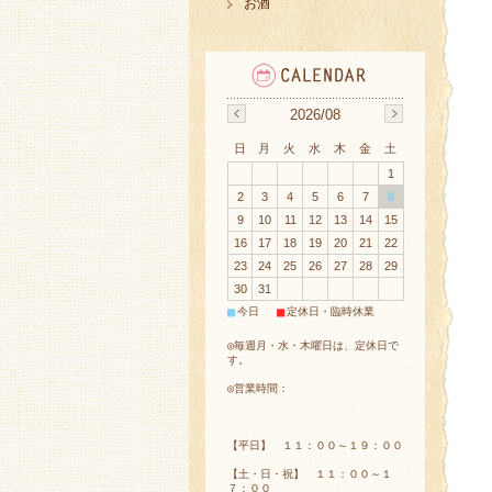
お酒
2026/08
日
月
火
水
木
金
土
1
2
3
4
5
6
7
8
9
10
11
12
13
14
15
16
17
18
19
20
21
22
23
24
25
26
27
28
29
30
31
■
■
今日
定休日・臨時休業
◎毎週月・水・木曜日は、定休日で
す。
◎営業時間：
【平日】 １１：００～１９：００
【土・日・祝】 １１：００～１
７：００