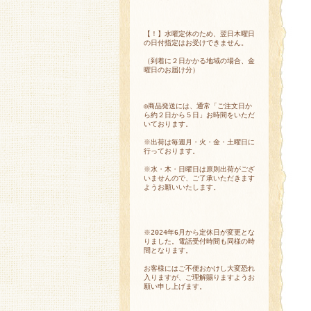
【！】水曜定休のため、翌日木曜日
の日付指定はお受けできません。
（到着に２日かかる地域の場合、金
曜日のお届け分）
◎商品発送には、通常「ご注文日か
ら約２日から５日」お時間をいただ
いております。
※出荷は毎週月・火・金・土曜日に
行っております。
※水・木・日曜日は原則出荷がござ
いませんので、ご了承いただきます
ようお願いいたします。
※2024年6月から定休日が変更とな
りました。電話受付時間も同様の時
間となります。
お客様にはご不便おかけし大変恐れ
入りますが、ご理解賜りますようお
願い申し上げます。