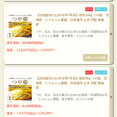
NEW
PICK UP
【自然栽培のお米/令和7年産】精米10kg つや姫 宮
城県 たろちゃん農園 自然栽培 お米 宅配 無施
肥
つや、甘み、旨みが魅力のお米のお姫様！宮城県仙台市
「たろちゃん農園 倉片豊美」さんのつや姫
通常価格：
15,900円(税込)
価格： 13,833円(税込)
<13%OFF>
NEW
PICK UP
【自然栽培のお米/令和7年産】精米5kg つや姫 宮
城県 たろちゃん農園 自然栽培 お米 宅配 無施
肥
つや、甘み、旨みが魅力のお米のお姫様！宮城県仙台市
「たろちゃん農園 倉片豊美」さんのつや姫
通常価格：
8,100円(税込)
価格： 7,047円(税込)
<13%OFF>