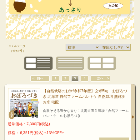
3 / 4ページ
（全68件）
前へ
1
2
3
4
次へ
【自然栽培のお米/令和7年産】玄米5kg おぼろづ
き 北海道 自然ファームハレトケ 自然栽培 無施肥
お米 宅配
食欲そそる豊かな香り！北海道直営農場「自然ファーム
ハレトケ」のおぼろづき
通常価格：
7,300円(税込)
価格： 6,351円(税込)
<13%OFF>