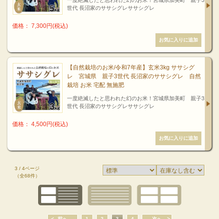
世代 長沼家のササシグレササシグレ
価格： 7,300円(税込)
【自然栽培のお米/令和7年産】玄米3kg ササシグ
レ 宮城県 親子3世代 長沼家のササシグレ 自然
栽培 お米 宅配 無施肥
一度絶滅したと思われた幻のお米！宮城県加美町 親子3
世代 長沼家のササシグレササシグレ
価格： 4,500円(税込)
3 / 4ページ
（全68件）
前へ
1
2
3
4
次へ