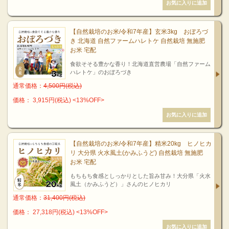
【自然栽培のお米/令和7年産】玄米3kg おぼろづ
き 北海道 自然ファームハレトケ 自然栽培 無施肥
お米 宅配
食欲そそる豊かな香り！北海道直営農場「自然ファーム
ハレトケ」のおぼろづき
通常価格：
4,500円(税込)
価格： 3,915円(税込)
<13%OFF>
【自然栽培のお米/令和7年産】精米20kg ヒノヒカ
リ 大分県 火水風土(かみふうど) 自然栽培 無施肥
お米 宅配
もちもち食感としっかりとした旨み甘み！大分県「火水
風土（かみふうど）」さんのヒノヒカリ
通常価格：
31,400円(税込)
価格： 27,318円(税込)
<13%OFF>