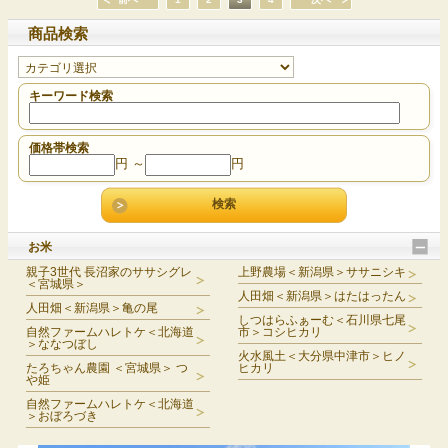
商品検索
キーワード検索
価格帯検索
円 ～
円
お米
親子3世代 長沼家のササシグレ
上野農場＜新潟県＞ササニシキ
＜宮城県＞
人田畑＜新潟県＞はたはったん
人田畑＜新潟県＞亀の尾
しつはらふぁーむ＜石川県七尾
自然ファームハレトケ＜北海道
市＞コシヒカリ
＞ななつぼし
火水風土＜大分県中津市＞ヒノ
たろちゃん農園 ＜宮城県＞ つ
ヒカリ
や姫
自然ファームハレトケ＜北海道
＞おぼろづき