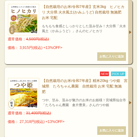
【自然栽培のお米/令和7年産】玄米3kg ヒノヒカ
リ 大分県 火水風土(かみふうど) 自然栽培 無施肥
お米 宅配
もちもち食感としっかりとした旨み甘み！大分県「火水
風土（かみふうど）」さんのヒノヒカリ
通常価格：
4,500円(税込)
価格： 3,915円(税込)
<13%OFF>
NEW
PICK UP
【自然栽培のお米/令和7年産】精米20kg つや姫 宮
城県 たろちゃん農園 自然栽培 お米 宅配 無施
肥
つや、甘み、旨みが魅力のお米のお姫様！宮城県仙台市
「たろちゃん農園 倉片豊美」さんのつや姫
通常価格：
31,400円(税込)
価格： 27,318円(税込)
<13%OFF>