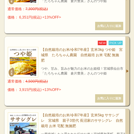
「たろちゃん農園 倉片豊美」さんのつや姫
通常価格：
7,300円(税込)
価格： 6,351円(税込)
<13%OFF>
NEW
PICK UP
【自然栽培のお米/令和7年産】玄米3kg つや姫 宮
城県 たろちゃん農園 自然栽培 お米 宅配 無施
肥
つや、甘み、旨みが魅力のお米のお姫様！宮城県仙台市
「たろちゃん農園 倉片豊美」さんのつや姫
通常価格：
4,500円(税込)
価格： 3,915円(税込)
<13%OFF>
【自然栽培のお米/令和7年産】玄米5kg ササシグ
レ 宮城県 親子3世代 長沼家のササシグレ 自然
栽培 お米 宅配 無施肥
一度絶滅したと思われた幻のお米！宮城県加美町 親子3