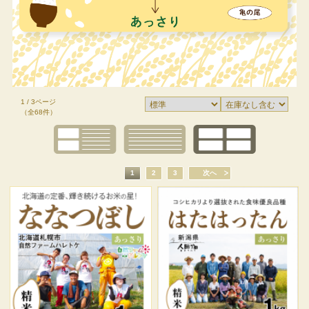
1 / 3ページ
（全68件）
1
2
3
次へ