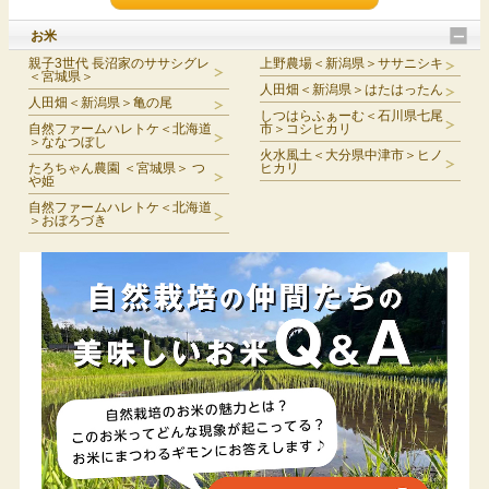
お米
親子3世代 長沼家のササシグレ
上野農場＜新潟県＞ササニシキ
＜宮城県＞
人田畑＜新潟県＞はたはったん
人田畑＜新潟県＞亀の尾
しつはらふぁーむ＜石川県七尾
自然ファームハレトケ＜北海道
市＞コシヒカリ
＞ななつぼし
火水風土＜大分県中津市＞ヒノ
たろちゃん農園 ＜宮城県＞ つ
ヒカリ
や姫
自然ファームハレトケ＜北海道
＞おぼろづき